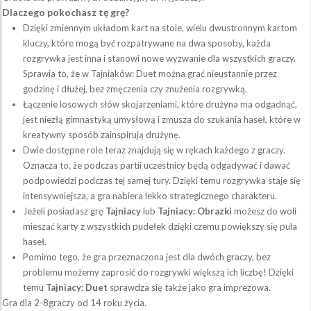
Dlaczego pokochasz tę grę?
Dzięki zmiennym układom kart na stole, wielu dwustronnym kartom
kluczy, które mogą być rozpatrywane na dwa sposoby, każda
rozgrywka jest inna i stanowi nowe wyzwanie dla wszystkich graczy.
Sprawia to, że w Tajniaków: Duet można grać nieustannie przez
godzinę i dłużej, bez zmęczenia czy znużenia rozgrywką.
Łączenie losowych słów skojarzeniami, które drużyna ma odgadnąć,
jest niezłą gimnastyką umysłową i zmusza do szukania haseł, które w
kreatywny sposób zainspirują drużynę.
Dwie dostępne role teraz znajdują się w rękach każdego z graczy.
Oznacza to, że podczas partii uczestnicy będą odgadywać i dawać
podpowiedzi podczas tej samej tury. Dzięki temu rozgrywka staje się
intensywniejsza, a gra nabiera lekko strategicznego charakteru.
Jeżeli posiadasz grę
Tajniacy
lub
Tajniacy: Obrazki
możesz do woli
mieszać karty z wszystkich pudełek dzięki czemu powiększy się pula
haseł.
Pomimo tego, że gra przeznaczona jest dla dwóch graczy, bez
problemu możemy zaprosić do rozgrywki większą ich liczbę! Dzięki
temu
Tajniacy: Duet
sprawdza się także jako gra imprezowa.
Gra dla 2-8graczy od 14 roku życia.