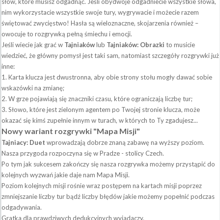
słów, które musisz odgadnąć. Jeśli obydwoje odgadniecie wszystkie słowa,
nim wykorzystacie wszystkie swoje tury, wygrywacie i możecie razem
świętować zwycięstwo! Hasła są wieloznaczne, skojarzenia również –
owocuje to rozgrywką pełną śmiechu i emocji.
Jeśli wiecie jak grać w
Tajniaków
lub
Tajniaków: Obrazki
to musicie
wiedzieć, że główny pomysł jest taki sam, natomiast szczegóły rozgrywki już
inne:
Karta klucza jest dwustronna, aby obie strony stołu mogły dawać sobie
wskazówki na zmianę;
W grze pojawiają się znaczniki czasu, które ograniczają liczbę tur;
Słowo, które jest zielonym agentem po Twojej stronie klucza, może
okazać się kimś zupełnie innym w turach, w których to Ty zgadujesz...
Nowy wariant rozgrywki "Mapa Misji"
Tajniacy: Duet
wprowadzają dobrze znaną zabawę na wyższy poziom.
Nasza przygoda rozpoczyna się w Pradze - stolicy Czech.
Po tym jak sukcesem zakończy się nasza rozgrywka możemy przystąpić do
kolejnych wyzwań jakie daje nam Mapa Misji.
Poziom kolejnych misji rośnie wraz postępem na kartach misji poprzez
zmniejszanie liczby tur bądź liczby błędów jakie możemy popełnić podczas
odgadywania.
Gratka dla prawdziwych dedukcyjnych wyjadaczy.