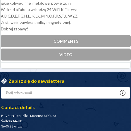
jakiejkolwiek innej metalowej powierzchni.
W skład alfabetu wchodzą 24 WIELKIE litery:
A,B,C,D,E,F,G,H,I,J,K,L,Ł,M,N,O,P,R,S,T,U,W,Y,Z.
Zestaw nie zawiera tablicy magnetycznej.
Dobrej zabawy!
COMMENTS
VIDEO
Zapisz się do newslettera
Contact details
BIG FUN Republic - Mateusz Misiuda
Świlcza 146HB
36-072 Świlcza